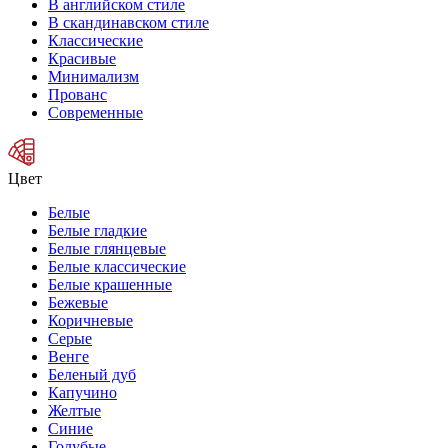
В английском стиле
В скандинавском стиле
Классические
Красивые
Минимализм
Прованс
Современные
Цвет
Белые
Белые гладкие
Белые глянцевые
Белые классические
Белые крашенные
Бежевые
Коричневые
Серые
Венге
Беленый дуб
Капучино
Желтые
Синие
Голубые