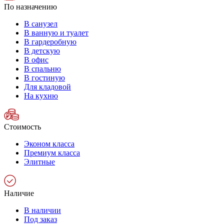
По назначению
В санузел
В ванную и туалет
В гардеробную
В детскую
В офис
В спальню
В гостиную
Для кладовой
На кухню
Стоимость
Эконом класса
Премиум класса
Элитные
Наличие
В наличии
Под заказ