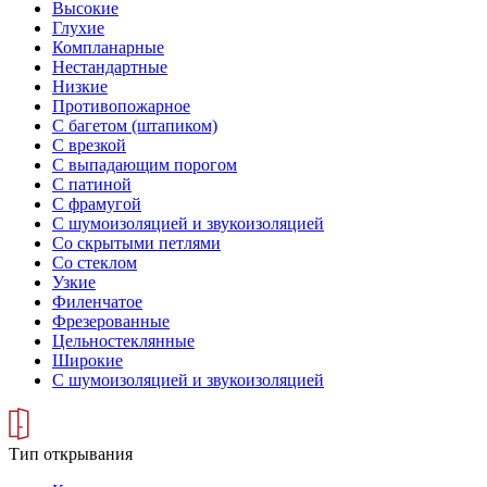
Высокие
Глухие
Компланарные
Нестандартные
Низкие
Противопожарное
С багетом (штапиком)
С врезкой
С выпадающим порогом
С патиной
С фрамугой
С шумоизоляцией и звукоизоляцией
Со скрытыми петлями
Со стеклом
Узкие
Филенчатое
Фрезерованные
Цельностеклянные
Широкие
С шумоизоляцией и звукоизоляцией
Тип открывания