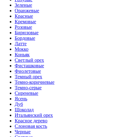
Зеленые
Оранжевые
Красные
Кремовые
Розовые
Бирюзовые
Бордовые
Латте
Мокко
Коньяк
Светлый орех
Фисташковые
Фиолетовые
Темный орех
Темно-коричневые
Темно-серые
Сиреневые
Ясень
Дуб
Шоколад
Итальянский орех
Красное дерево
Слоновая кость
Черные