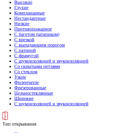
Высокие
Глухие
Компланарные
Нестандартные
Низкие
Противопожарное
С багетом (штапиком)
С врезкой
С выпадающим порогом
С патиной
С фрамугой
С шумоизоляцией и звукоизоляцией
Со скрытыми петлями
Со стеклом
Узкие
Филенчатое
Фрезерованные
Цельностеклянные
Широкие
С шумоизоляцией и звукоизоляцией
Тип открывания