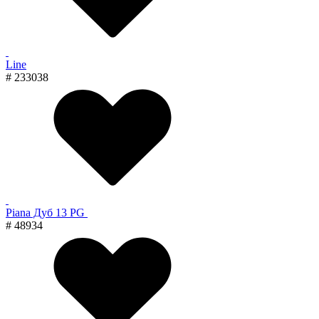
Line
# 233038
Piana Дуб 13 PG
# 48934