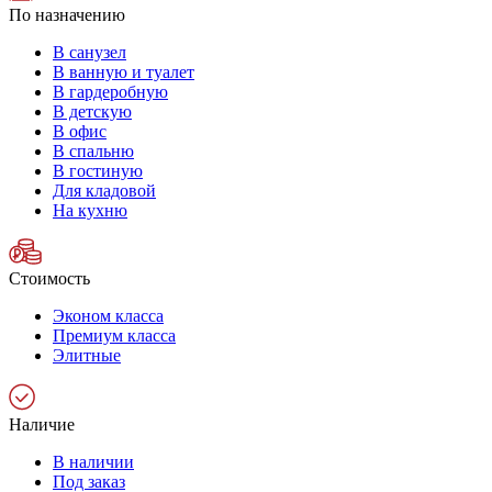
По назначению
В санузел
В ванную и туалет
В гардеробную
В детскую
В офис
В спальню
В гостиную
Для кладовой
На кухню
Стоимость
Эконом класса
Премиум класса
Элитные
Наличие
В наличии
Под заказ