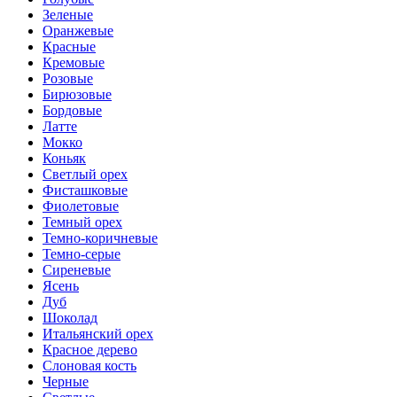
Зеленые
Оранжевые
Красные
Кремовые
Розовые
Бирюзовые
Бордовые
Латте
Мокко
Коньяк
Светлый орех
Фисташковые
Фиолетовые
Темный орех
Темно-коричневые
Темно-серые
Сиреневые
Ясень
Дуб
Шоколад
Итальянский орех
Красное дерево
Слоновая кость
Черные