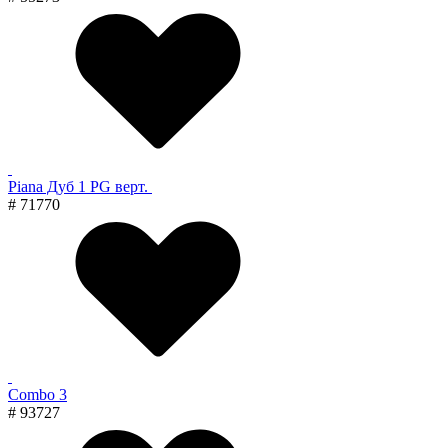
Piana Дуб 1 PG верт.
# 71770
Combo 3
# 93727