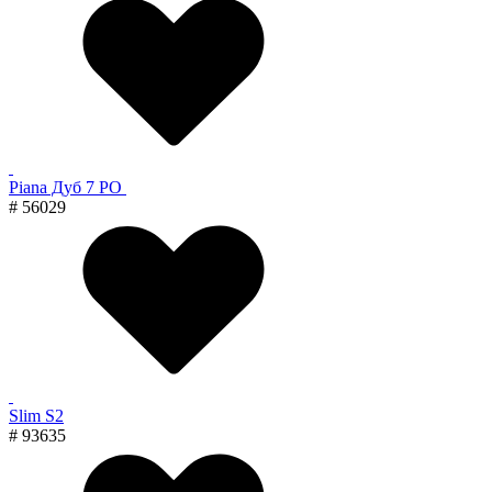
Piana Дуб 7 PO
# 56029
Slim S2
# 93635