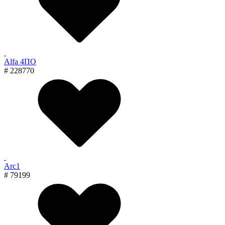
Alfa 4ПО
# 228770
Arc1
# 79199