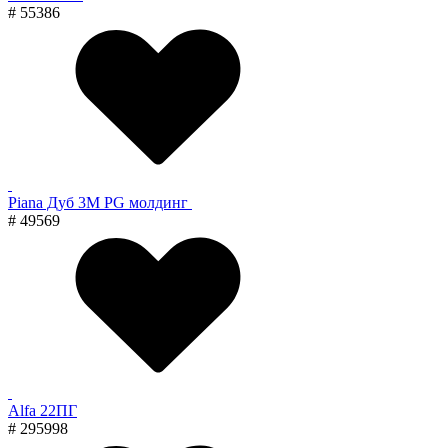
# 55386
Piana Дуб 3M PG молдинг
# 49569
Alfa 22ПГ
# 295998