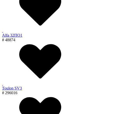
Alfa 32ПО1
# 48874
Toulon SV3
# 296016