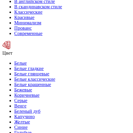
В английском стиле
В скандинавском стиле
Классические
Красивые
Минимализм
Прованс
Современные
Цвет
Белые
Белые гладкие
Белые глянцевые
Белые классические
Белые крашенные
Бежевые
Коричневые
Серые
Венге
Беленый дуб
Капучино
Желтые
Синие
Голубые