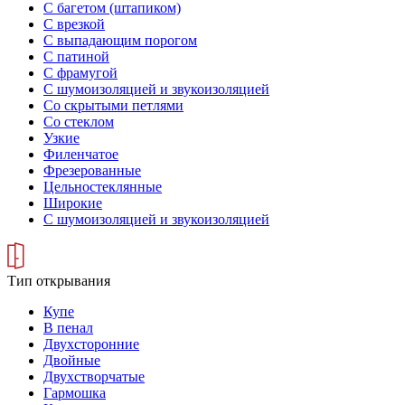
С багетом (штапиком)
С врезкой
С выпадающим порогом
С патиной
С фрамугой
С шумоизоляцией и звукоизоляцией
Со скрытыми петлями
Со стеклом
Узкие
Филенчатое
Фрезерованные
Цельностеклянные
Широкие
С шумоизоляцией и звукоизоляцией
Тип открывания
Купе
В пенал
Двухсторонние
Двойные
Двухстворчатые
Гармошка