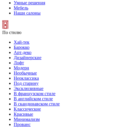
Умные решения
Мебель
Наши салоны
По стилю
Хай-тек
Барокко
Арт-деко
Дизайнерские
Лофт
Модерн
Необычные
Неоклассика
Под старину
Эксклюзивные
В французском стиле
В английском стиле
В скандинавском стиле
Классические
Красивые
Минимализм
Прованс