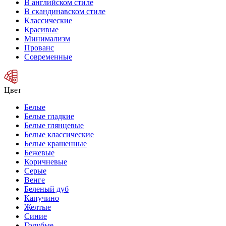
В английском стиле
В скандинавском стиле
Классические
Красивые
Минимализм
Прованс
Современные
Цвет
Белые
Белые гладкие
Белые глянцевые
Белые классические
Белые крашенные
Бежевые
Коричневые
Серые
Венге
Беленый дуб
Капучино
Желтые
Синие
Голубые