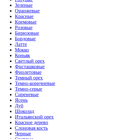
Зеленые
Оранжевые
Красные
Кремовые
Розовые
Бирюзовые
Бордовые
Латте
Мокко
Коньяк
Светлый орех
Фисташковые
Фиолетовые
Темный орех
Темно-коричневые
Темно-серые
Сиреневые
Ясень
Дуб
Шоколад
Итальянский орех
Красное дерево
Слоновая кость
Черные