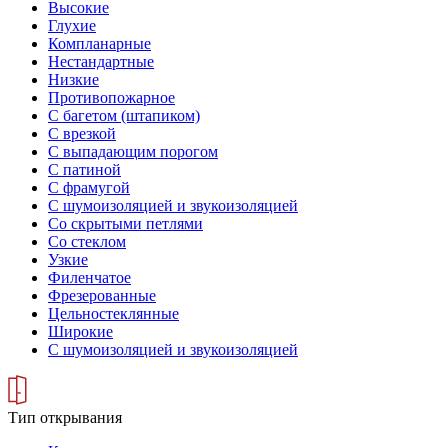
Высокие
Глухие
Компланарные
Нестандартные
Низкие
Противопожарное
С багетом (штапиком)
С врезкой
С выпадающим порогом
С патиной
С фрамугой
С шумоизоляцией и звукоизоляцией
Со скрытыми петлями
Со стеклом
Узкие
Филенчатое
Фрезерованные
Цельностеклянные
Широкие
С шумоизоляцией и звукоизоляцией
Тип открывания