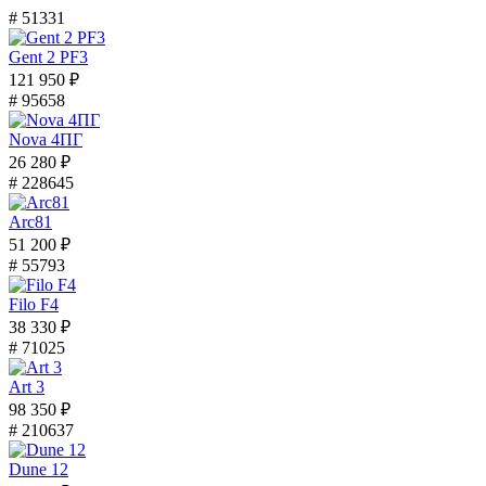
# 51331
Gent 2 PF3
121 950 ₽
# 95658
Nova 4ПГ
26 280 ₽
# 228645
Arc81
51 200 ₽
# 55793
Filo F4
38 330 ₽
# 71025
Art 3
98 350 ₽
# 210637
Dune 12