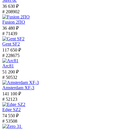
Steel 6с
36 630 ₽
# 208902
Fusion 2ПО
36 480 ₽
# 71439
Gent SF2
117 650 ₽
# 228675
Arc81
51 200 ₽
# 50532
Amsterdam XF-3
141 100 ₽
# 52123
Edge SZ2
74 550 ₽
# 53508