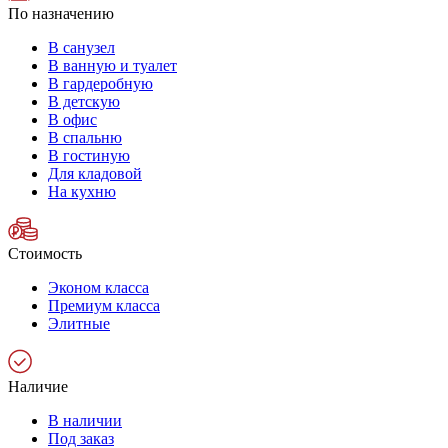
По назначению
В санузел
В ванную и туалет
В гардеробную
В детскую
В офис
В спальню
В гостиную
Для кладовой
На кухню
Стоимость
Эконом класса
Премиум класса
Элитные
Наличие
В наличии
Под заказ