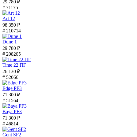
29 780 ₽
# 71175
Art 12
98 350 ₽
# 210714
Dune 1
29 780 ₽
# 208205
Time 22 ПГ
26 130 ₽
# 52066
Edge PF3
71 300 ₽
# 51564
Baya PF3
71 300 ₽
# 46814
Gent SF2