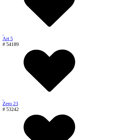
Art 5
# 54189
Zero 23
# 53242