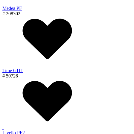
Medea PF
# 208302
Time 6 ПГ
# 50726
Livello PF2