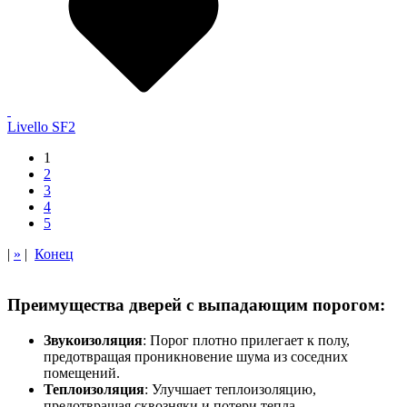
Livello SF2
1
2
3
4
5
|
»
|
Конец
Преимущества дверей с выпадающим порогом:
Звукоизоляция
: Порог плотно прилегает к полу,
предотвращая проникновение шума из соседних
помещений.
Теплоизоляция
: Улучшает теплоизоляцию,
предотвращая сквозняки и потери тепла.