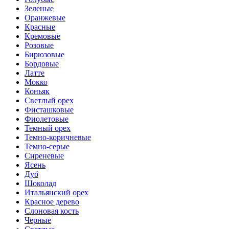
Зеленые
Оранжевые
Красные
Кремовые
Розовые
Бирюзовые
Бордовые
Латте
Мокко
Коньяк
Светлый орех
Фисташковые
Фиолетовые
Темный орех
Темно-коричневые
Темно-серые
Сиреневые
Ясень
Дуб
Шоколад
Итальянский орех
Красное дерево
Слоновая кость
Черные