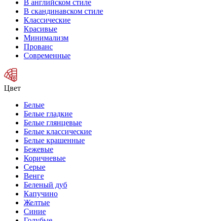
В английском стиле
В скандинавском стиле
Классические
Красивые
Минимализм
Прованс
Современные
Цвет
Белые
Белые гладкие
Белые глянцевые
Белые классические
Белые крашенные
Бежевые
Коричневые
Серые
Венге
Беленый дуб
Капучино
Желтые
Синие
Голубые