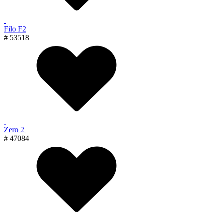
Filo F2
# 53518
Zero 2
# 47084