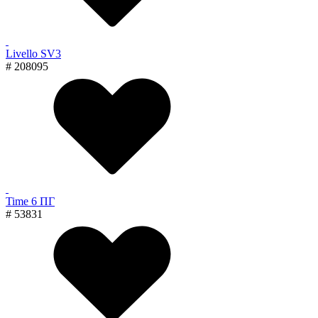
Livello SV3
# 208095
Time 6 ПГ
# 53831