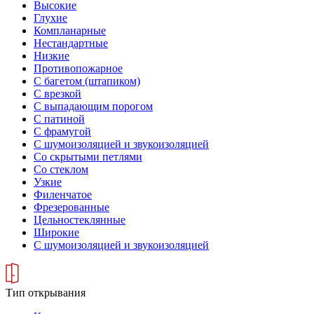
Высокие
Глухие
Компланарные
Нестандартные
Низкие
Противопожарное
С багетом (штапиком)
С врезкой
С выпадающим порогом
С патиной
С фрамугой
С шумоизоляцией и звукоизоляцией
Со скрытыми петлями
Со стеклом
Узкие
Филенчатое
Фрезерованные
Цельностеклянные
Широкие
С шумоизоляцией и звукоизоляцией
Тип открывания