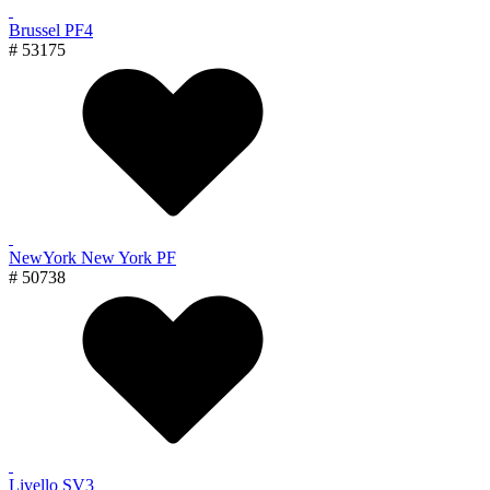
Brussel PF4
# 53175
NewYork New York PF
# 50738
Livello SV3