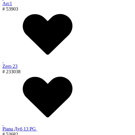
Arc1
# 53903
Zero 23
# 233038
Piana Дуб 13 PG
# 53682