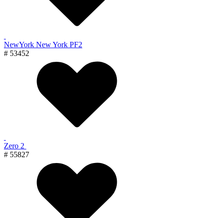
NewYork New York PF2
# 53452
Zero 2
# 55827