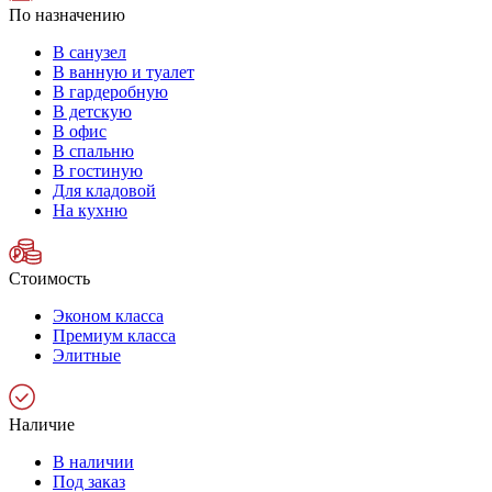
По назначению
В санузел
В ванную и туалет
В гардеробную
В детскую
В офис
В спальню
В гостиную
Для кладовой
На кухню
Стоимость
Эконом класса
Премиум класса
Элитные
Наличие
В наличии
Под заказ