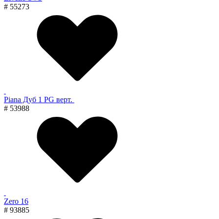
# 55273
Piana Дуб 1 PG верт.
# 53988
Zero 16
# 93885