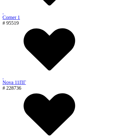
Corner 1
# 95519
Nova 11ПГ
# 228736