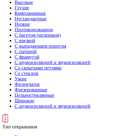
Высокие
Глухие
Компланарные
Нестандартные
Низкие
Противопожарное
С багетом (штапиком)
С врезкой
С выпадающим порогом
С патиной
С фрамугой
С шумоизоляцией и звукоизоляцией
Со скрытыми петлями
Со стеклом
Узкие
Филенчатое
Фрезерованные
Цельностеклянные
Широкие
С шумоизоляцией и звукоизоляцией
Тип открывания