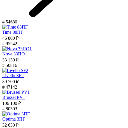
# 54680
Time 88ПГ
46 800 ₽
# 95542
Nova 33ПО1
33 130 ₽
# 50816
Livello SF2
89 700 ₽
# 47142
Brussel PV1
106 100 ₽
# 80503
Optima 3ПГ
32 630 ₽