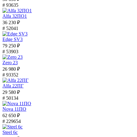
# 93635
Alfa 32ПО1
36 230 ₽
# 52041
Edge SV3
79 250 ₽
# 53903
Zero 23
26 980 ₽
# 93352
Alfa 22ПГ
29 580 ₽
# 50134
Nova 11ПО
62 650 ₽
# 229654
Steel 6с