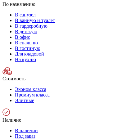
По назначению
В санузел
В ванную и туалет
В гардеробную
В детскую
В офис
В спальню
В гостиную
Для кладовой
На кухню
Стоимость
Эконом класса
Премиум класса
Элитные
Наличие
В наличии
Под заказ