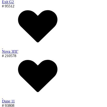
Exit G2
# 95512
Nova 3ПГ
# 210578
Dune 11
# 93808