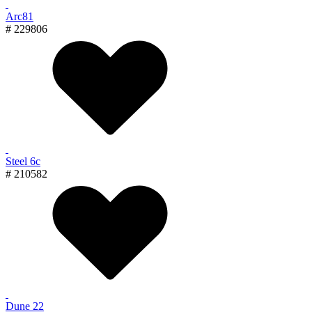
Arc81
# 229806
Steel 6с
# 210582
Dune 22