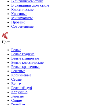
В английском стиле
В скандинавском стиле
Классические
Красивые
Минимализм
Прованс
Современные
Цвет
Белые
Белые гладкие
Белые глянцевые
Белые классические
Белые крашенные
Бежевые
Коричневые
Серые
Венге
Беленый дуб
Капучино
Желтые
Синие
Голубые