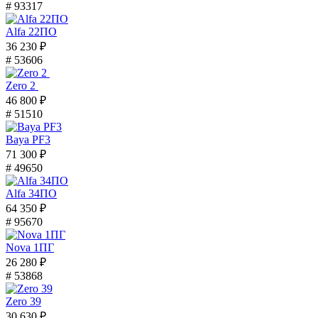
# 93317
Alfa 22ПО
36 230 ₽
# 53606
Zero 2
46 800 ₽
# 51510
Baya PF3
71 300 ₽
# 49650
Alfa 34ПО
64 350 ₽
# 95670
Nova 1ПГ
26 280 ₽
# 53868
Zero 39
30 630 ₽