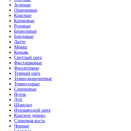
Зеленые
Оранжевые
Красные
Кремовые
Розовые
Бирюзовые
Бордовые
Латте
Мокко
Коньяк
Светлый орех
Фисташковые
Фиолетовые
Темный орех
Темно-коричневые
Темно-серые
Сиреневые
Ясень
Дуб
Шоколад
Итальянский орех
Красное дерево
Слоновая кость
Черные