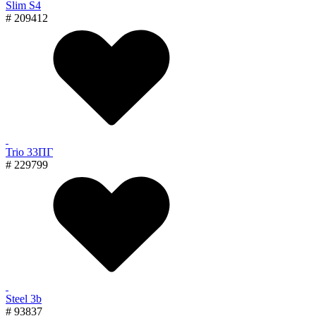
Slim S4
# 209412
Trio 33ПГ
# 229799
Steel 3b
# 93837