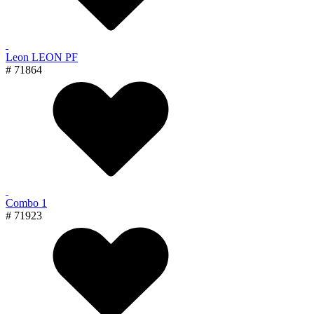
Leon LEON PF
# 71864
Combo 1
# 71923