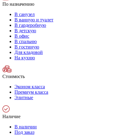
По назначению
В санузел
В ванную и туалет
В гардеробную
В детскую
В офис
В спальню
В гостиную
Для кладовой
На кухню
Стоимость
Эконом класса
Премиум класса
Элитные
Наличие
В наличии
Под заказ