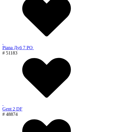
Piana Дуб 7 PO
# 51183
Gent 2 DF
# 48874