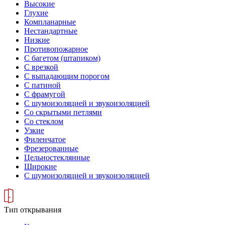
Высокие
Глухие
Компланарные
Нестандартные
Низкие
Противопожарное
С багетом (штапиком)
С врезкой
С выпадающим порогом
С патиной
С фрамугой
С шумоизоляцией и звукоизоляцией
Со скрытыми петлями
Со стеклом
Узкие
Филенчатое
Фрезерованные
Цельностеклянные
Широкие
С шумоизоляцией и звукоизоляцией
Тип открывания