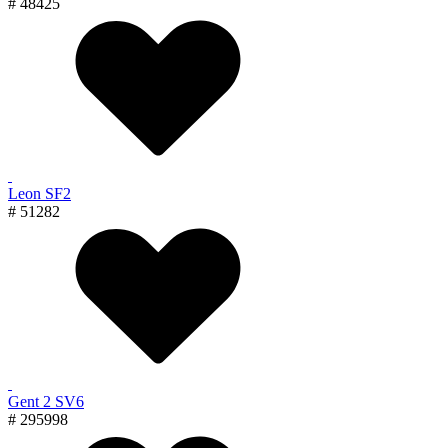
# 48425
Leon SF2
# 51282
Gent 2 SV6
# 295998