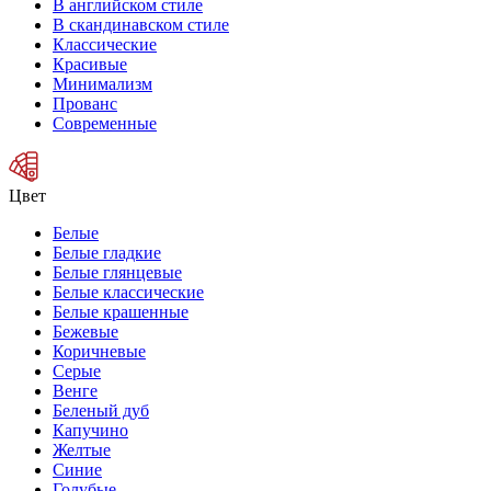
В английском стиле
В скандинавском стиле
Классические
Красивые
Минимализм
Прованс
Современные
Цвет
Белые
Белые гладкие
Белые глянцевые
Белые классические
Белые крашенные
Бежевые
Коричневые
Серые
Венге
Беленый дуб
Капучино
Желтые
Синие
Голубые