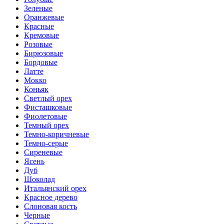
Зеленые
Оранжевые
Красные
Кремовые
Розовые
Бирюзовые
Бордовые
Латте
Мокко
Коньяк
Светлый орех
Фисташковые
Фиолетовые
Темный орех
Темно-коричневые
Темно-серые
Сиреневые
Ясень
Дуб
Шоколад
Итальянский орех
Красное дерево
Слоновая кость
Черные