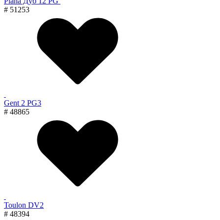
Piana Дуб 12 PG
# 51253
Gent 2 PG3
# 48865
Toulon DV2
# 48394