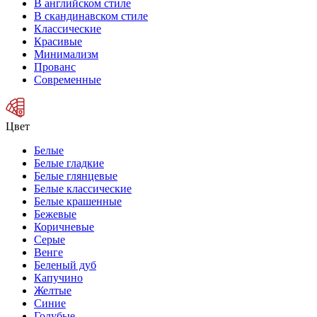
В английском стиле
В скандинавском стиле
Классические
Красивые
Минимализм
Прованс
Современные
Цвет
Белые
Белые гладкие
Белые глянцевые
Белые классические
Белые крашенные
Бежевые
Коричневые
Серые
Венге
Беленый дуб
Капучино
Желтые
Синие
Голубые