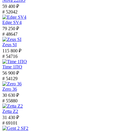
Nova 22ПО
59 400 ₽
# 52042
Edge SV4
79 250 ₽
# 48647
Zeus SI
115 800 ₽
# 54716
Time 1ПО
56 900 ₽
# 54129
Zero 36
30 630 ₽
# 55880
Zetta Z2
31 430 ₽
# 69101