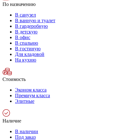
По назначению
В санузел
В ванную и туалет
В гардеробную
В детскую
В офис
В спальню
В гостиную
Для кладовой
На кухню
Стоимость
Эконом класса
Премиум класса
Элитные
Наличие
В наличии
Под заказ