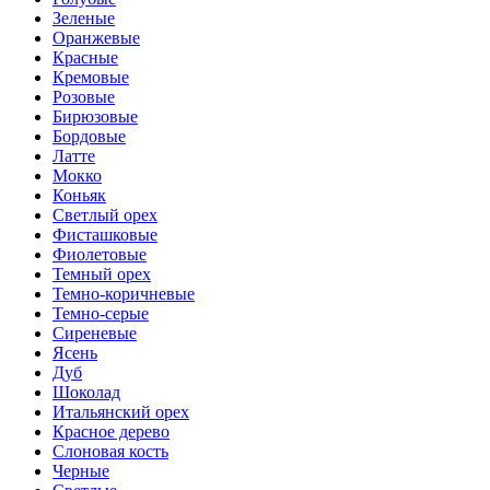
Зеленые
Оранжевые
Красные
Кремовые
Розовые
Бирюзовые
Бордовые
Латте
Мокко
Коньяк
Светлый орех
Фисташковые
Фиолетовые
Темный орех
Темно-коричневые
Темно-серые
Сиреневые
Ясень
Дуб
Шоколад
Итальянский орех
Красное дерево
Слоновая кость
Черные