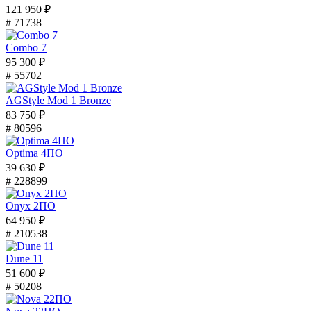
121 950 ₽
# 71738
Combo 7
95 300 ₽
# 55702
AGStyle Mod 1 Bronze
83 750 ₽
# 80596
Optima 4ПО
39 630 ₽
# 228899
Onyx 2ПО
64 950 ₽
# 210538
Dune 11
51 600 ₽
# 50208