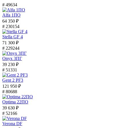
# 49634
Alfa 1ПО
64 350 ₽
# 230154
Stella GF 4
71 300 ₽
# 229244
Onyx 3ПГ
39 230 ₽
# 51331
Gent 2 PF3
121 950 ₽
# 80688
Optima 22ПО
39 630 ₽
# 52166
Verona DF