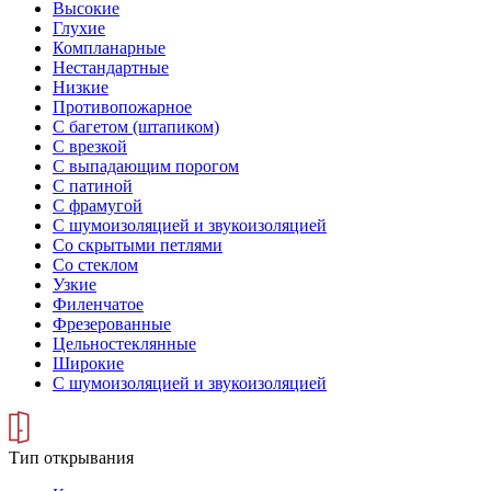
Высокие
Глухие
Компланарные
Нестандартные
Низкие
Противопожарное
С багетом (штапиком)
С врезкой
С выпадающим порогом
С патиной
С фрамугой
С шумоизоляцией и звукоизоляцией
Со скрытыми петлями
Со стеклом
Узкие
Филенчатое
Фрезерованные
Цельностеклянные
Широкие
С шумоизоляцией и звукоизоляцией
Тип открывания