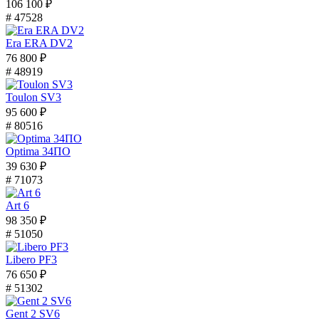
106 100 ₽
# 47528
Era ERA DV2
76 800 ₽
# 48919
Toulon SV3
95 600 ₽
# 80516
Optima 34ПО
39 630 ₽
# 71073
Art 6
98 350 ₽
# 51050
Libero PF3
76 650 ₽
# 51302
Gent 2 SV6