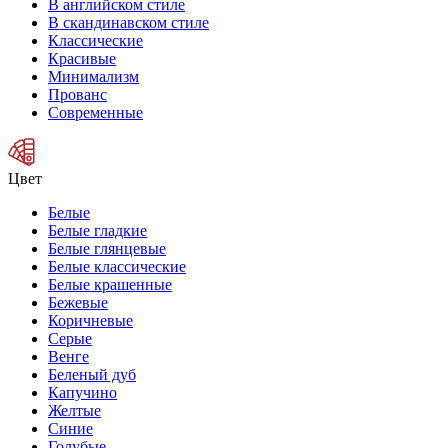
В английском стиле
В скандинавском стиле
Классические
Красивые
Минимализм
Прованс
Современные
Цвет
Белые
Белые гладкие
Белые глянцевые
Белые классические
Белые крашенные
Бежевые
Коричневые
Серые
Венге
Беленый дуб
Капучино
Желтые
Синие
Голубые