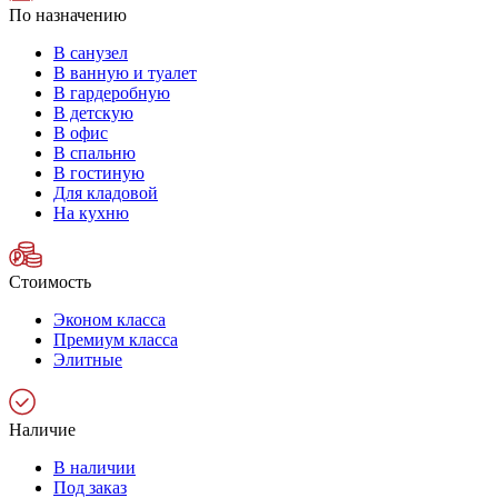
По назначению
В санузел
В ванную и туалет
В гардеробную
В детскую
В офис
В спальню
В гостиную
Для кладовой
На кухню
Стоимость
Эконом класса
Премиум класса
Элитные
Наличие
В наличии
Под заказ