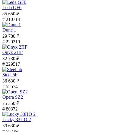
Leda GF6
85 650 ₽
# 210714
Dune 1
29 780 ₽
# 229219
Onyx 2ПГ
32 730 ₽
# 229517
Steel 5b
36 630 ₽
# 55574
Opera SZ2
75 350 ₽
# 80372
Lucky 33ПО 2
39 630 ₽
# 55739