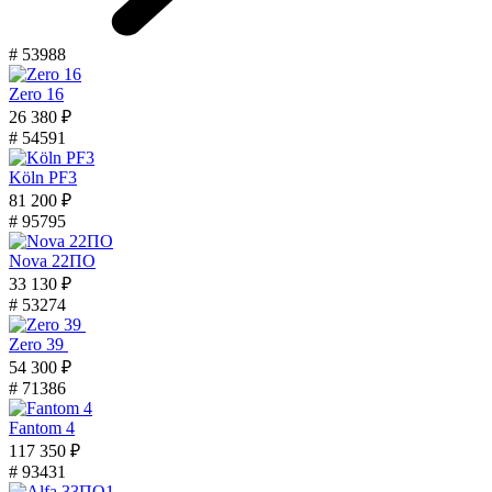
# 53988
Zero 16
26 380 ₽
# 54591
Köln PF3
81 200 ₽
# 95795
Nova 22ПО
33 130 ₽
# 53274
Zero 39
54 300 ₽
# 71386
Fantom 4
117 350 ₽
# 93431