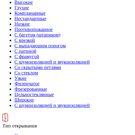
Высокие
Глухие
Компланарные
Нестандартные
Низкие
Противопожарное
С багетом (штапиком)
С врезкой
С выпадающим порогом
С патиной
С фрамугой
С шумоизоляцией и звукоизоляцией
Со скрытыми петлями
Со стеклом
Узкие
Филенчатое
Фрезерованные
Цельностеклянные
Широкие
С шумоизоляцией и звукоизоляцией
Тип открывания