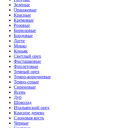
Зеленые
Оранжевые
Красные
Кремовые
Розовые
Бирюзовые
Бордовые
Латте
Мокко
Коньяк
Светлый орех
Фисташковые
Фиолетовые
Темный орех
Темно-коричневые
Темно-серые
Сиреневые
Ясень
Дуб
Шоколад
Итальянский орех
Красное дерево
Слоновая кость
Черные