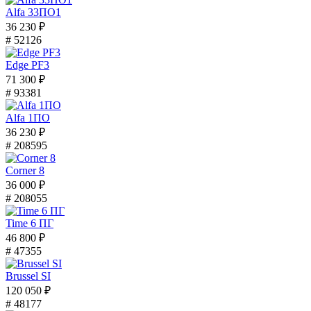
Alfa 33ПО1
36 230 ₽
# 52126
Edge PF3
71 300 ₽
# 93381
Alfa 1ПО
36 230 ₽
# 208595
Corner 8
36 000 ₽
# 208055
Time 6 ПГ
46 800 ₽
# 47355
Brussel SI
120 050 ₽
# 48177