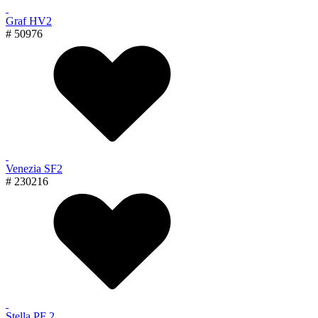
Graf HV2
# 50976
Venezia SF2
# 230216
Stella PF 2