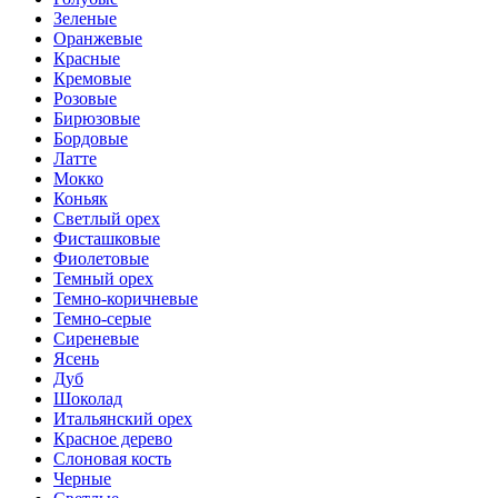
Зеленые
Оранжевые
Красные
Кремовые
Розовые
Бирюзовые
Бордовые
Латте
Мокко
Коньяк
Светлый орех
Фисташковые
Фиолетовые
Темный орех
Темно-коричневые
Темно-серые
Сиреневые
Ясень
Дуб
Шоколад
Итальянский орех
Красное дерево
Слоновая кость
Черные