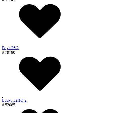
Baya PV2
# 79780
Lucky 32ПО 2
# 52085