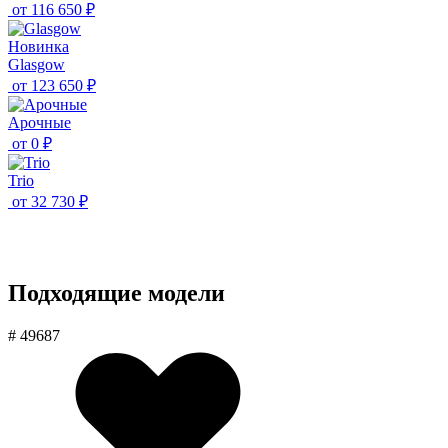
от
116 650 ₽
Новинка
Glasgow
от
123 650 ₽
Aрочные
от
0 ₽
Trio
от
32 730 ₽
Подходящие модели
# 49687