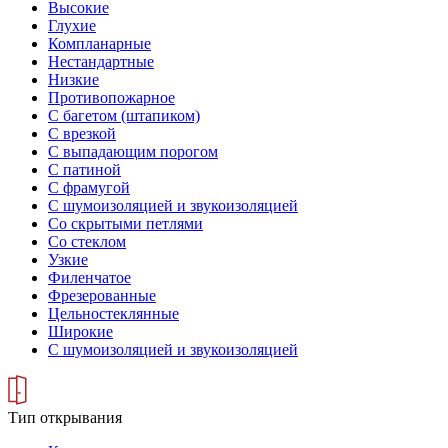
Высокие
Глухие
Компланарные
Нестандартные
Низкие
Противопожарное
С багетом (штапиком)
С врезкой
С выпадающим порогом
С патиной
С фрамугой
С шумоизоляцией и звукоизоляцией
Со скрытыми петлями
Со стеклом
Узкие
Филенчатое
Фрезерованные
Цельностеклянные
Широкие
С шумоизоляцией и звукоизоляцией
Тип открывания