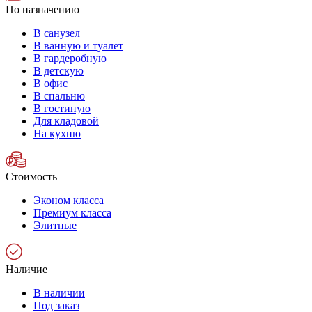
По назначению
В санузел
В ванную и туалет
В гардеробную
В детскую
В офис
В спальню
В гостиную
Для кладовой
На кухню
Стоимость
Эконом класса
Премиум класса
Элитные
Наличие
В наличии
Под заказ