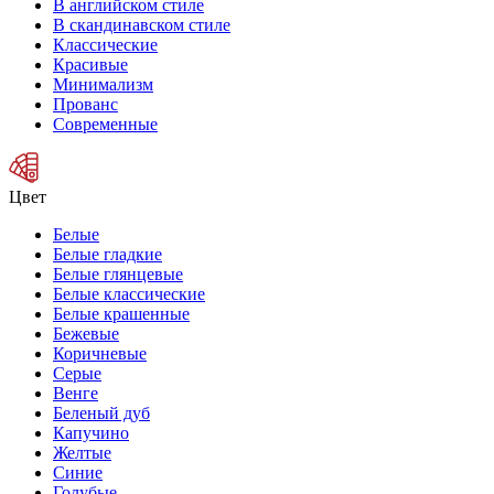
В английском стиле
В скандинавском стиле
Классические
Красивые
Минимализм
Прованс
Современные
Цвет
Белые
Белые гладкие
Белые глянцевые
Белые классические
Белые крашенные
Бежевые
Коричневые
Серые
Венге
Беленый дуб
Капучино
Желтые
Синие
Голубые