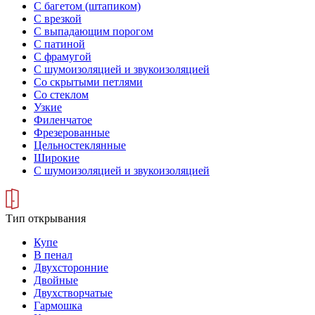
С багетом (штапиком)
С врезкой
С выпадающим порогом
С патиной
С фрамугой
С шумоизоляцией и звукоизоляцией
Со скрытыми петлями
Со стеклом
Узкие
Филенчатое
Фрезерованные
Цельностеклянные
Широкие
С шумоизоляцией и звукоизоляцией
Тип открывания
Купе
В пенал
Двухсторонние
Двойные
Двухстворчатые
Гармошка