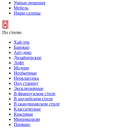
Умные решения
Мебель
Наши салоны
По стилю
Хай-тек
Барокко
Арт-деко
Дизайнерские
Лофт
Модерн
Необычные
Неоклассика
Под старину
Эксклюзивные
В французском стиле
В английском стиле
В скандинавском стиле
Классические
Красивые
Минимализм
Прованс