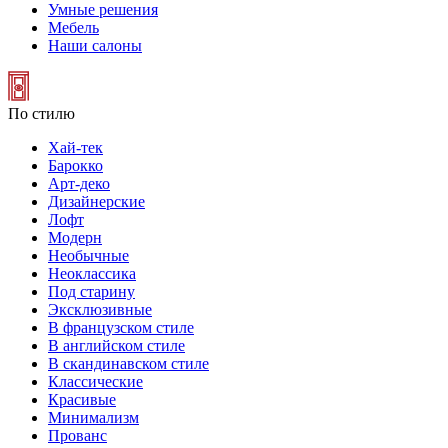
Умные решения
Мебель
Наши салоны
По стилю
Хай-тек
Барокко
Арт-деко
Дизайнерские
Лофт
Модерн
Необычные
Неоклассика
Под старину
Эксклюзивные
В французском стиле
В английском стиле
В скандинавском стиле
Классические
Красивые
Минимализм
Прованс