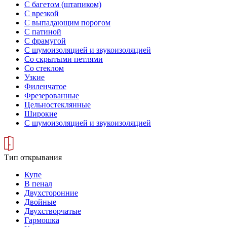
С багетом (штапиком)
С врезкой
С выпадающим порогом
С патиной
С фрамугой
С шумоизоляцией и звукоизоляцией
Со скрытыми петлями
Со стеклом
Узкие
Филенчатое
Фрезерованные
Цельностеклянные
Широкие
С шумоизоляцией и звукоизоляцией
Тип открывания
Купе
В пенал
Двухсторонние
Двойные
Двухстворчатые
Гармошка