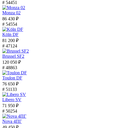
# 54451
Monza 02
86 430 ₽
# 54554
Köln DF
81 200 ₽
# 47124
Brussel SF2
120 050 ₽
# 48863
Toulon DF
76 650 ₽
# 51133
Libero SV
71 950 ₽
# 50254
Nova 4ПГ
49 450 ₽