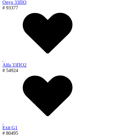
Onyx 33ПО
# 93377
Alfa 33ПО2
# 54924
Exit G1
# 80495