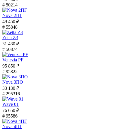
# 50214
Nova 2ПГ
49 450 ₽
# 55848
Zetta Z3
31 430 ₽
# 50874
Venezia PF
95 850 ₽
# 95822
Nova 3ПО
33 130 ₽
# 295316
Wave 01
76 650 ₽
# 95586
Nova 4ПГ