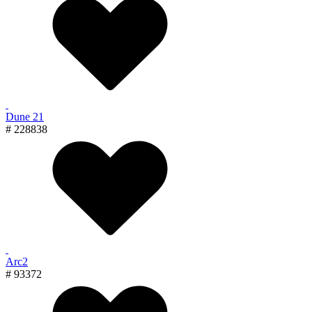
Dune 21
# 228838
Arc2
# 93372