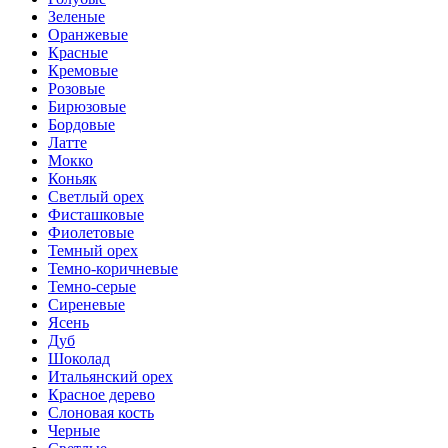
Зеленые
Оранжевые
Красные
Кремовые
Розовые
Бирюзовые
Бордовые
Латте
Мокко
Коньяк
Светлый орех
Фисташковые
Фиолетовые
Темный орех
Темно-коричневые
Темно-серые
Сиреневые
Ясень
Дуб
Шоколад
Итальянский орех
Красное дерево
Слоновая кость
Черные