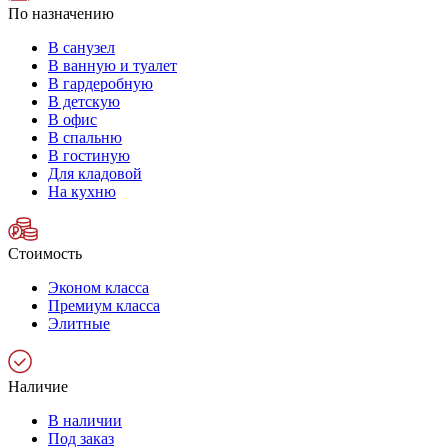
По назначению
В санузел
В ванную и туалет
В гардеробную
В детскую
В офис
В спальню
В гостиную
Для кладовой
На кухню
Стоимость
Эконом класса
Премиум класса
Элитные
Наличие
В наличии
Под заказ