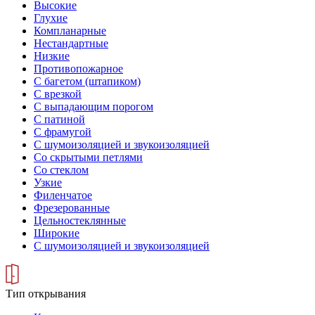
Высокие
Глухие
Компланарные
Нестандартные
Низкие
Противопожарное
С багетом (штапиком)
С врезкой
С выпадающим порогом
С патиной
С фрамугой
С шумоизоляцией и звукоизоляцией
Со скрытыми петлями
Со стеклом
Узкие
Филенчатое
Фрезерованные
Цельностеклянные
Широкие
С шумоизоляцией и звукоизоляцией
Тип открывания