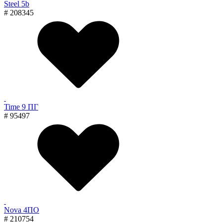
Steel 5b
# 208345
Time 9 ПГ
# 95497
Nova 4ПО
# 210754