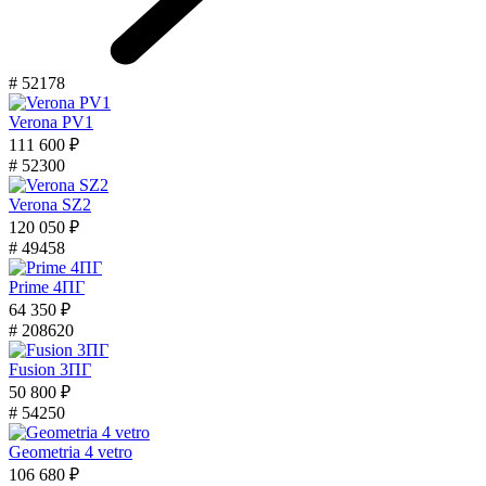
# 52178
Verona PV1
111 600 ₽
# 52300
Verona SZ2
120 050 ₽
# 49458
Prime 4ПГ
64 350 ₽
# 208620
Fusion 3ПГ
50 800 ₽
# 54250
Geometria 4 vetro
106 680 ₽