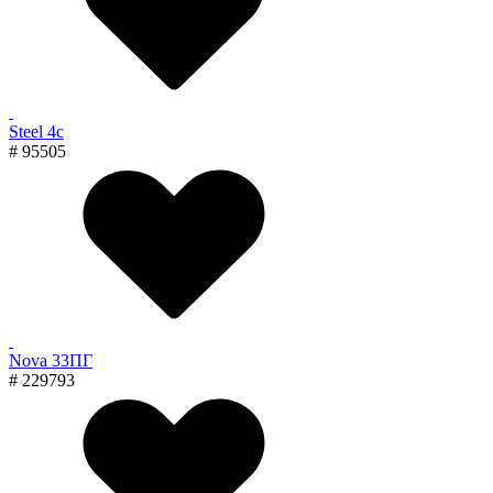
Steel 4с
# 95505
Nova 33ПГ
# 229793