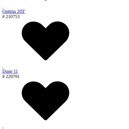
Optima 2ПГ
# 210753
Dune 11
# 229791