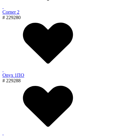
Corner 2
# 229280
Onyx 1ПО
# 229288