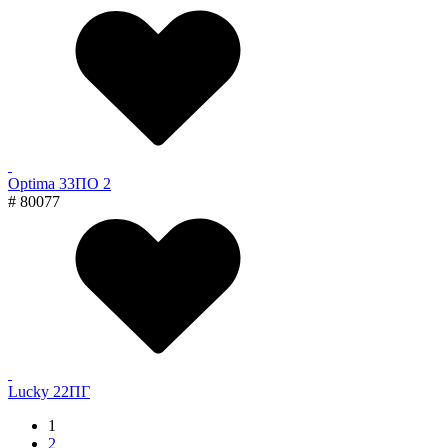
Optima 33ПО 2
# 80077
Lucky 22ПГ
1
2