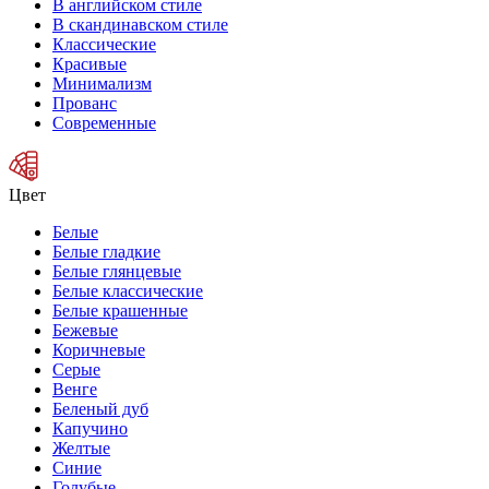
В английском стиле
В скандинавском стиле
Классические
Красивые
Минимализм
Прованс
Современные
Цвет
Белые
Белые гладкие
Белые глянцевые
Белые классические
Белые крашенные
Бежевые
Коричневые
Серые
Венге
Беленый дуб
Капучино
Желтые
Синие
Голубые