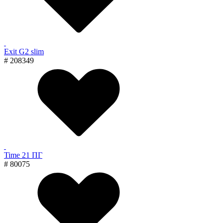
Exit G2 slim
# 208349
Time 21 ПГ
# 80075