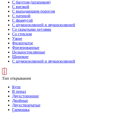
С багетом (штапиком)
С врезкой
С выпадающим порогом
С патиной
С фрамугой
С шумоизоляцией и звукоизоляцией
Со скрытыми петлями
Со стеклом
Узкие
Филенчатое
Фрезерованные
Цельностеклянные
Широкие
С шумоизоляцией и звукоизоляцией
Тип открывания
Купе
В пенал
Двухсторонние
Двойные
Двухстворчатые
Гармошка