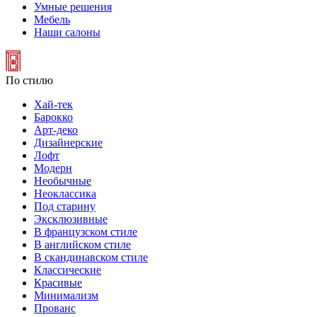
Умные решения
Мебель
Наши салоны
По стилю
Хай-тек
Барокко
Арт-деко
Дизайнерские
Лофт
Модерн
Необычные
Неоклассика
Под старину
Эксклюзивные
В французском стиле
В английском стиле
В скандинавском стиле
Классические
Красивые
Минимализм
Прованс