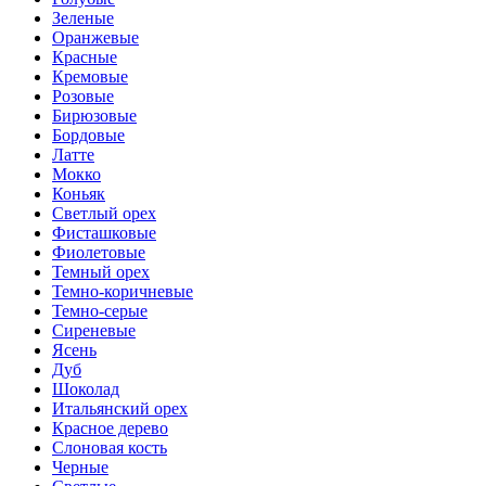
Зеленые
Оранжевые
Красные
Кремовые
Розовые
Бирюзовые
Бордовые
Латте
Мокко
Коньяк
Светлый орех
Фисташковые
Фиолетовые
Темный орех
Темно-коричневые
Темно-серые
Сиреневые
Ясень
Дуб
Шоколад
Итальянский орех
Красное дерево
Слоновая кость
Черные