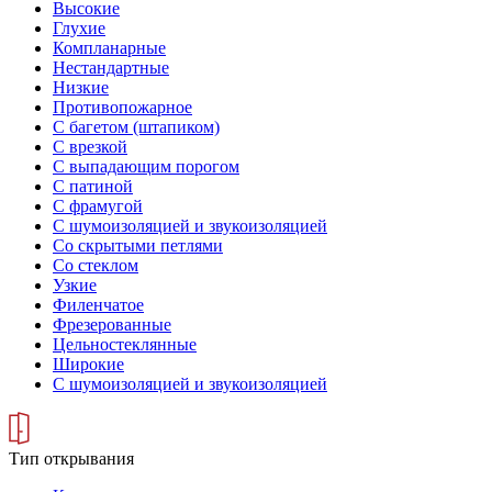
Высокие
Глухие
Компланарные
Нестандартные
Низкие
Противопожарное
С багетом (штапиком)
С врезкой
С выпадающим порогом
С патиной
С фрамугой
С шумоизоляцией и звукоизоляцией
Со скрытыми петлями
Со стеклом
Узкие
Филенчатое
Фрезерованные
Цельностеклянные
Широкие
С шумоизоляцией и звукоизоляцией
Тип открывания