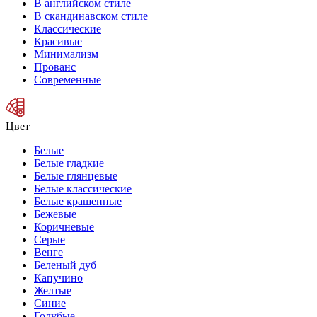
В английском стиле
В скандинавском стиле
Классические
Красивые
Минимализм
Прованс
Современные
Цвет
Белые
Белые гладкие
Белые глянцевые
Белые классические
Белые крашенные
Бежевые
Коричневые
Серые
Венге
Беленый дуб
Капучино
Желтые
Синие
Голубые