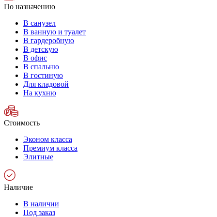
По назначению
В санузел
В ванную и туалет
В гардеробную
В детскую
В офис
В спальню
В гостиную
Для кладовой
На кухню
Стоимость
Эконом класса
Премиум класса
Элитные
Наличие
В наличии
Под заказ