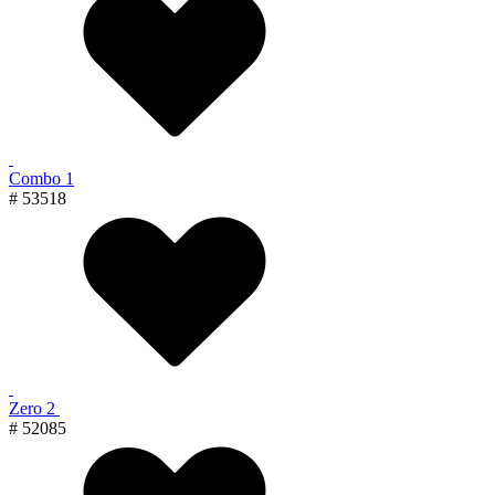
Combo 1
# 53518
Zero 2
# 52085