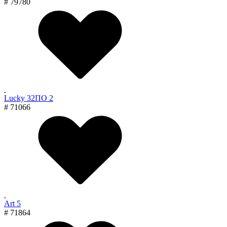
# 79780
Lucky 32ПО 2
# 71066
Art 5
# 71864