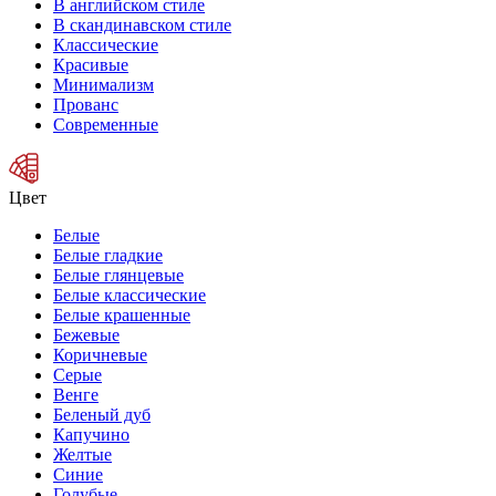
В английском стиле
В скандинавском стиле
Классические
Красивые
Минимализм
Прованс
Современные
Цвет
Белые
Белые гладкие
Белые глянцевые
Белые классические
Белые крашенные
Бежевые
Коричневые
Серые
Венге
Беленый дуб
Капучино
Желтые
Синие
Голубые