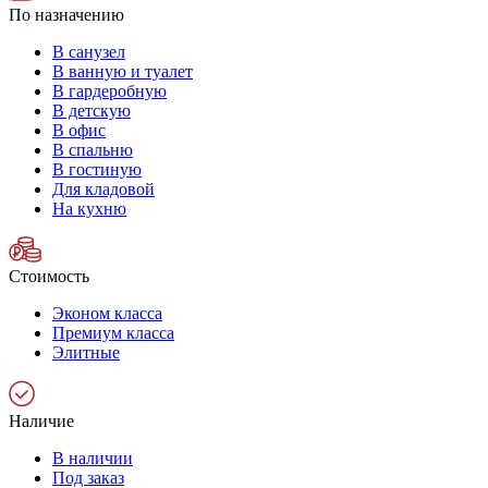
По назначению
В санузел
В ванную и туалет
В гардеробную
В детскую
В офис
В спальню
В гостиную
Для кладовой
На кухню
Стоимость
Эконом класса
Премиум класса
Элитные
Наличие
В наличии
Под заказ