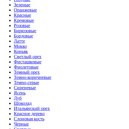
Зеленые
Оранжевые
Красные
Кремовые
Розовые
Бирюзовые
Бордовые
Латте
Мокко
Коньяк
Светлый орех
Фисташковые
Фиолетовые
Темный орех
Темно-коричневые
Темно-серые
Сиреневые
Ясень
Дуб
Шоколад
Итальянский орех
Красное дерево
Слоновая кость
Черные