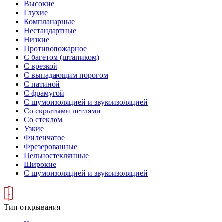
Высокие
Глухие
Компланарные
Нестандартные
Низкие
Противопожарное
С багетом (штапиком)
С врезкой
С выпадающим порогом
С патиной
С фрамугой
С шумоизоляцией и звукоизоляцией
Со скрытыми петлями
Со стеклом
Узкие
Филенчатое
Фрезерованные
Цельностеклянные
Широкие
С шумоизоляцией и звукоизоляцией
Тип открывания