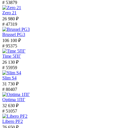
# 53879
Zero 21
26 980 ₽
# 47319
Brussel PG3
106 100 ₽
# 95375
Time 5ПГ
26 130 ₽
# 55959
Slim S4
31 730 ₽
# 80407
Optima 1ПГ
32 630 ₽
# 51057
Libero PF2
76 650 ₽