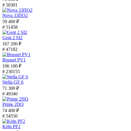
# 50301
Nova 33ПО2
59 400 ₽
# 51458
Gent 2 SI2
167 200 ₽
# 47182
Brussel PV1
106 100 ₽
# 230155
Stella GF 6
71 300 ₽
# 49340
Prime 2ПО
74 400 ₽
# 54550
Köln PF2