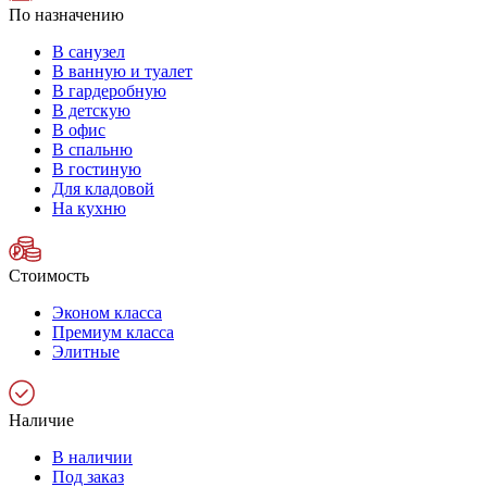
По назначению
В санузел
В ванную и туалет
В гардеробную
В детскую
В офис
В спальню
В гостиную
Для кладовой
На кухню
Стоимость
Эконом класса
Премиум класса
Элитные
Наличие
В наличии
Под заказ