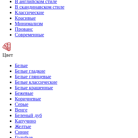
В английском стиле
В скандинавском стиле
Классические
Красивые
Минимализм
Прованс
Современные
Цвет
Белые
Белые гладкие
Белые глянцевые
Белые классические
Белые крашенные
Бежевые
Коричневые
Серые
Венге
Беленый дуб
Капучино
Желтые
Синие
Голубые