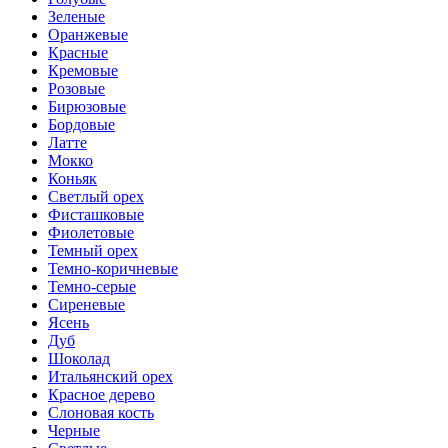
Зеленые
Оранжевые
Красные
Кремовые
Розовые
Бирюзовые
Бордовые
Латте
Мокко
Коньяк
Светлый орех
Фисташковые
Фиолетовые
Темный орех
Темно-коричневые
Темно-серые
Сиреневые
Ясень
Дуб
Шоколад
Итальянский орех
Красное дерево
Слоновая кость
Черные