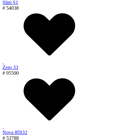
Slim S1
# 54038
Zero 33
# 95500
Nova 8ПО2
# 53788