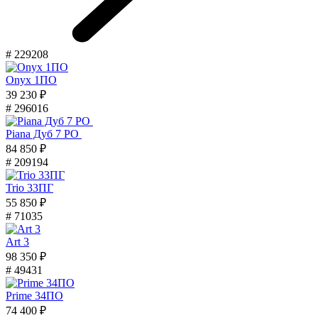
# 229208
Onyx 1ПО
39 230 ₽
# 296016
Piana Дуб 7 PO
84 850 ₽
# 209194
Trio 33ПГ
55 850 ₽
# 71035
Art 3
98 350 ₽
# 49431
Prime 34ПО
74 400 ₽