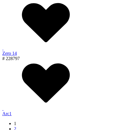
Zero 14
# 228797
Arc1
1
2