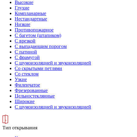
Высокие
Глухие
Компланарные
Нестандартные
Низкие
Противопожарное
С багетом (штапиком)
С врезкой
С выпадающим порогом
С патиной
С фрамугой
С шумоизоляцией и звукоизоляцией
Со скрытыми петлями
Со стеклом
Узкие
Филенчатое
Фрезерованные
Цельностеклянные
Широкие
С шумоизоляцией и звукоизоляцией
Тип открывания