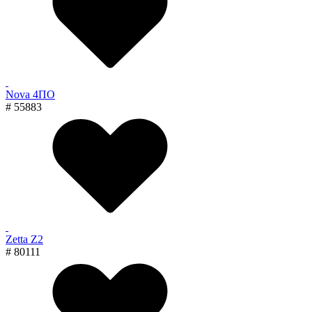
Nova 4ПО
# 55883
Zetta Z2
# 80111