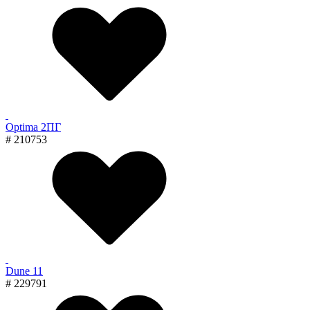
Optima 2ПГ
# 210753
Dune 11
# 229791