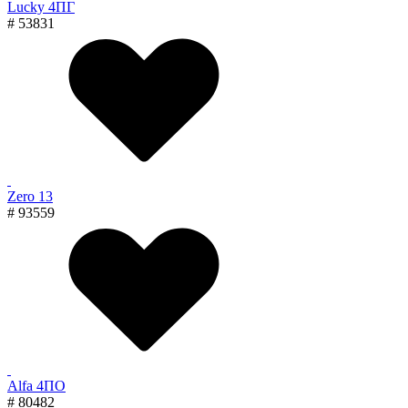
Lucky 4ПГ
# 53831
Zero 13
# 93559
Alfa 4ПО
# 80482