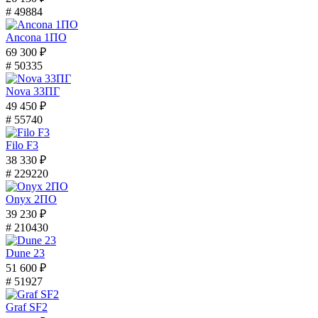
# 49884
Ancona 1ПО
69 300 ₽
# 50335
Nova 33ПГ
49 450 ₽
# 55740
Filo F3
38 330 ₽
# 229220
Onyx 2ПО
39 230 ₽
# 210430
Dune 23
51 600 ₽
# 51927
Graf SF2