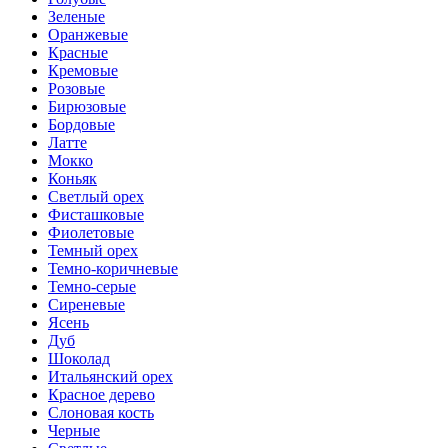
Зеленые
Оранжевые
Красные
Кремовые
Розовые
Бирюзовые
Бордовые
Латте
Мокко
Коньяк
Светлый орех
Фисташковые
Фиолетовые
Темный орех
Темно-коричневые
Темно-серые
Сиреневые
Ясень
Дуб
Шоколад
Итальянский орех
Красное дерево
Слоновая кость
Черные