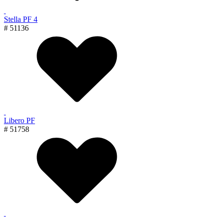
Stella PF 4
# 51136
Libero PF
# 51758