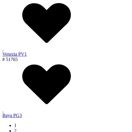
Venezia PV1
# 51765
Baya PG3
1
2