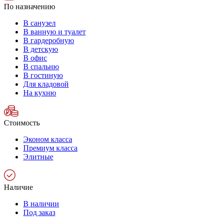
По назначению
В санузел
В ванную и туалет
В гардеробную
В детскую
В офис
В спальню
В гостиную
Для кладовой
На кухню
Стоимость
Эконом класса
Премиум класса
Элитные
Наличие
В наличии
Под заказ