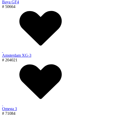
Baya GF4
# 50664
Amsterdam XG-3
# 204021
Omega 3
# 71084