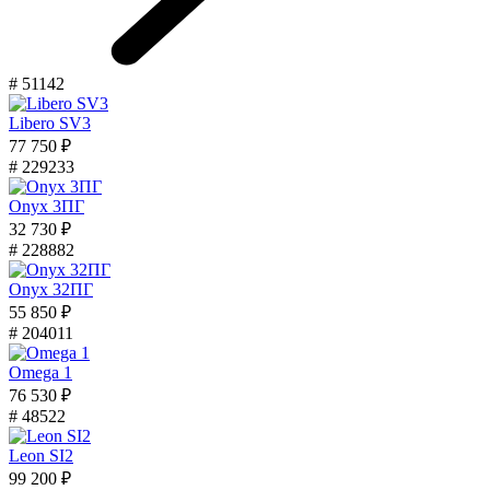
# 51142
Libero SV3
77 750 ₽
# 229233
Onyx 3ПГ
32 730 ₽
# 228882
Onyx 32ПГ
55 850 ₽
# 204011
Omega 1
76 530 ₽
# 48522
Leon SI2
99 200 ₽