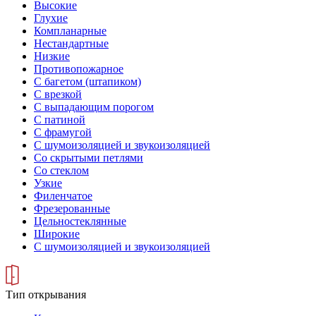
Высокие
Глухие
Компланарные
Нестандартные
Низкие
Противопожарное
С багетом (штапиком)
С врезкой
С выпадающим порогом
С патиной
С фрамугой
С шумоизоляцией и звукоизоляцией
Со скрытыми петлями
Со стеклом
Узкие
Филенчатое
Фрезерованные
Цельностеклянные
Широкие
С шумоизоляцией и звукоизоляцией
Тип открывания