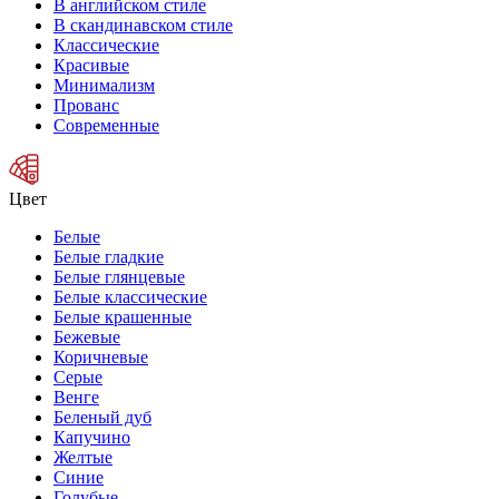
В английском стиле
В скандинавском стиле
Классические
Красивые
Минимализм
Прованс
Современные
Цвет
Белые
Белые гладкие
Белые глянцевые
Белые классические
Белые крашенные
Бежевые
Коричневые
Серые
Венге
Беленый дуб
Капучино
Желтые
Синие
Голубые