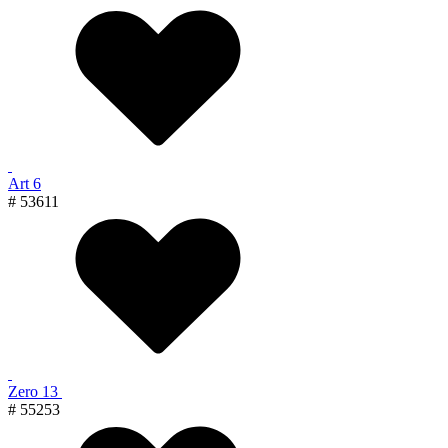
Art 6
# 53611
Zero 13
# 55253