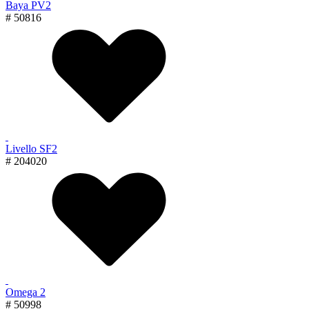
Baya PV2
# 50816
Livello SF2
# 204020
Omega 2
# 50998