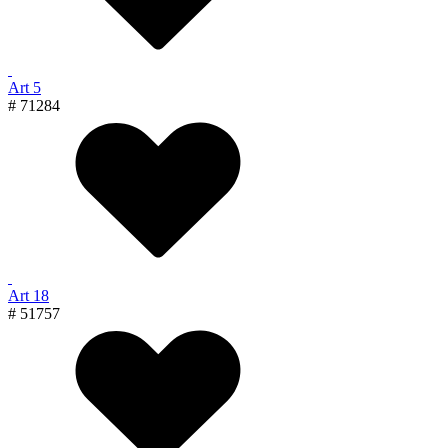
Art 5
# 71284
Art 18
# 51757