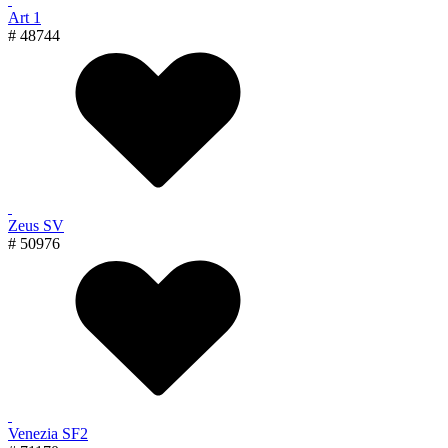
Art 1
# 48744
Zeus SV
# 50976
Venezia SF2