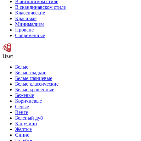
В английском стиле
В скандинавском стиле
Классические
Красивые
Минимализм
Прованс
Современные
Цвет
Белые
Белые гладкие
Белые глянцевые
Белые классические
Белые крашенные
Бежевые
Коричневые
Серые
Венге
Беленый дуб
Капучино
Желтые
Синие
Голубые