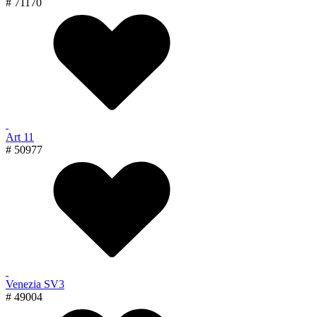
# 71170
Art 11
# 50977
Venezia SV3
# 49004