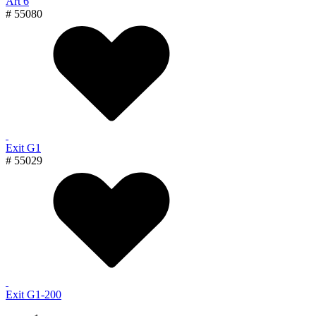
Art 6
# 55080
Exit G1
# 55029
Exit G1-200