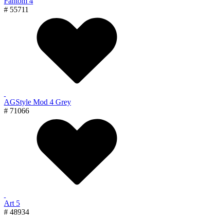
Fantom 4
# 55711
AGStyle Mod 4 Grey
# 71066
Art 5
# 48934