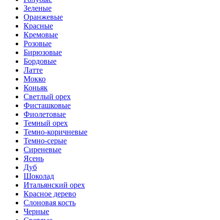
Зеленые
Оранжевые
Красные
Кремовые
Розовые
Бирюзовые
Бордовые
Латте
Мокко
Коньяк
Светлый орех
Фисташковые
Фиолетовые
Темный орех
Темно-коричневые
Темно-серые
Сиреневые
Ясень
Дуб
Шоколад
Итальянский орех
Красное дерево
Слоновая кость
Черные