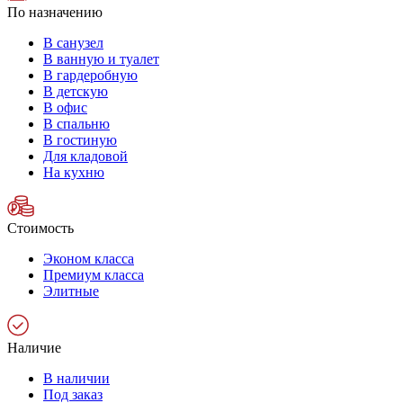
По назначению
В санузел
В ванную и туалет
В гардеробную
В детскую
В офис
В спальню
В гостиную
Для кладовой
На кухню
Стоимость
Эконом класса
Премиум класса
Элитные
Наличие
В наличии
Под заказ