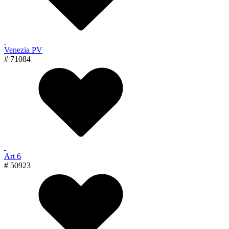
Venezia PV
# 71084
Art 6
# 50923