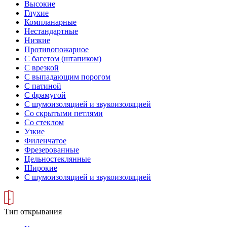
Высокие
Глухие
Компланарные
Нестандартные
Низкие
Противопожарное
С багетом (штапиком)
С врезкой
С выпадающим порогом
С патиной
С фрамугой
С шумоизоляцией и звукоизоляцией
Со скрытыми петлями
Со стеклом
Узкие
Филенчатое
Фрезерованные
Цельностеклянные
Широкие
С шумоизоляцией и звукоизоляцией
Тип открывания