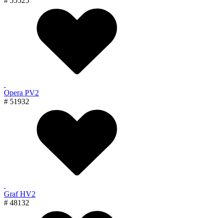
# 55525
Opera PV2
# 51932
Graf HV2
# 48132