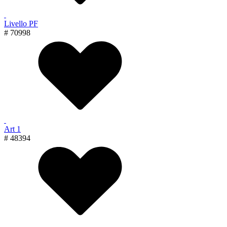
Livello PF
# 70998
Art 1
# 48394