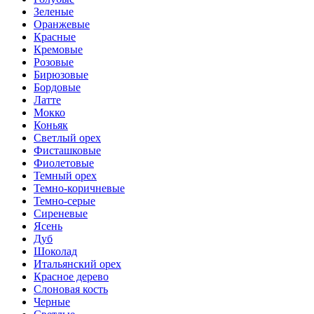
Зеленые
Оранжевые
Красные
Кремовые
Розовые
Бирюзовые
Бордовые
Латте
Мокко
Коньяк
Светлый орех
Фисташковые
Фиолетовые
Темный орех
Темно-коричневые
Темно-серые
Сиреневые
Ясень
Дуб
Шоколад
Итальянский орех
Красное дерево
Слоновая кость
Черные