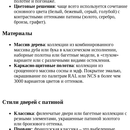
полотне и погонаже.
Цветовые решения
: чаще всего используется сочетание
основного цвета (белый, бежевый, серый, голубой) с
контрастными оттенками патины (золото, серебро,
бронза, графит).
Материалы
Массив дерева
: коллекции из комбинированного
массива дуба или бука в классическом исполнении,
наборные полотна или багетные модели, в «глухом»
варианте или с различными видами остекления.
Каркасно-щитовые полотна
: коллекции из
срощенного массива сосны и мдф. Покрытие эмалью,
окрашивание по палитрам RAL или NCS в более чем
3000 вариантов цветов и оттенков.
Стили дверей с патиной
Классика
: филенчатые двери или багетные коллекции с
резными элементами, украшенные патиной золотого
или бронзового оттенка.
Прованс
: французская классика – это выбеленные