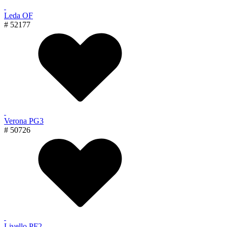
Leda OF
# 52177
Verona PG3
# 50726
Livello PF2