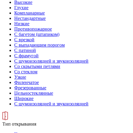
Высокие
Глухие
Компланарные
Нестандартные
Низкие
Противопожарное
С багетом (штапиком)
С врезкой
С выпадающим порогом
С патиной
С фрамугой
С шумоизоляцией и звукоизоляцией
Со скрытыми петлями
Со стеклом
Узкие
Филенчатое
Фрезерованные
Цельностеклянные
Широкие
С шумоизоляцией и звукоизоляцией
Тип открывания