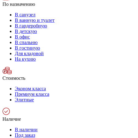
По назначению
В санузел
В ванную и туалет
В гардеробную
В детскую
В офис
В спальню
В гостиную
Для кладовой
На кухню
Стоимость
Эконом класса
Премиум класса
Элитные
Наличие
В наличии
Под заказ