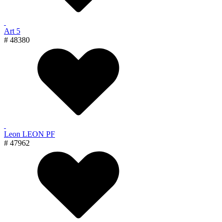
Art 5
# 48380
Leon LEON PF
# 47962