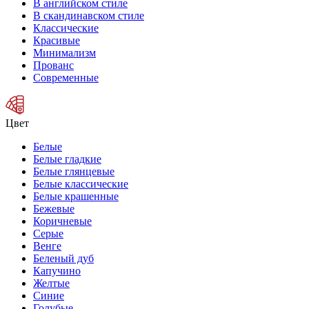
В английском стиле
В скандинавском стиле
Классические
Красивые
Минимализм
Прованс
Современные
Цвет
Белые
Белые гладкие
Белые глянцевые
Белые классические
Белые крашенные
Бежевые
Коричневые
Серые
Венге
Беленый дуб
Капучино
Желтые
Синие
Голубые