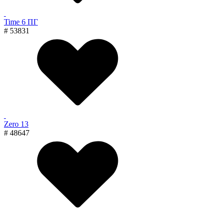
Time 6 ПГ
# 53831
Zero 13
# 48647