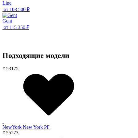
Line
от
103 500 ₽
Gent
от
115 350 ₽
Подходящие модели
# 53175
NewYork New York PF
# 55273