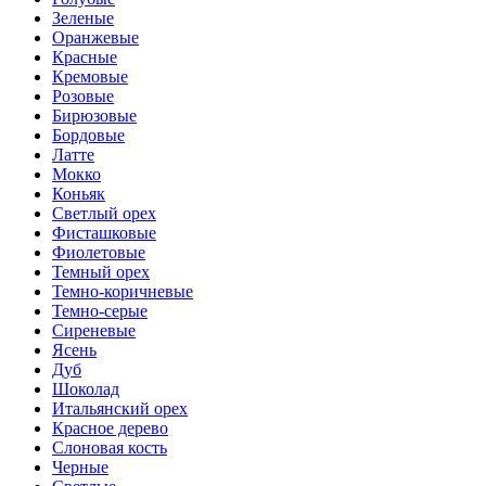
Зеленые
Оранжевые
Красные
Кремовые
Розовые
Бирюзовые
Бордовые
Латте
Мокко
Коньяк
Светлый орех
Фисташковые
Фиолетовые
Темный орех
Темно-коричневые
Темно-серые
Сиреневые
Ясень
Дуб
Шоколад
Итальянский орех
Красное дерево
Слоновая кость
Черные