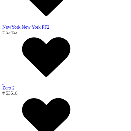
NewYork New York PF2
# 53452
Zero 2
# 53518