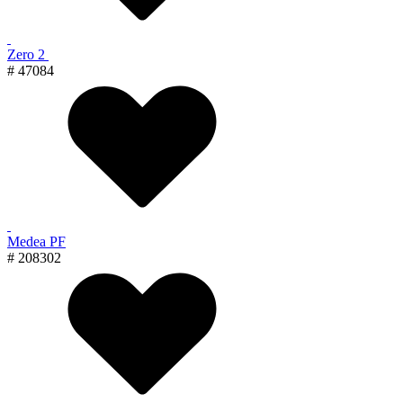
Zero 2
# 47084
Medea PF
# 208302