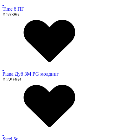
Time 6 ПГ
# 55386
Piana Дуб 3M PG молдинг
# 229363
Steel 5с