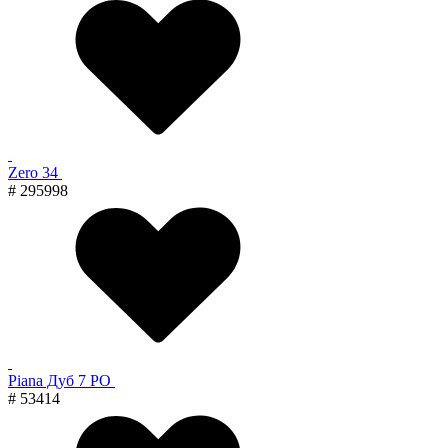
Zero 34
# 295998
Piana Дуб 7 PO
# 53414