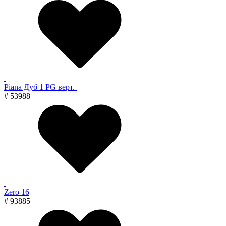
Piana Дуб 1 PG верт.
# 53988
Zero 16
# 93885