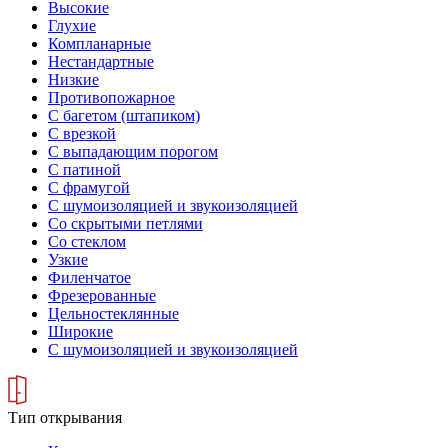
Высокие
Глухие
Компланарные
Нестандартные
Низкие
Противопожарное
С багетом (штапиком)
С врезкой
С выпадающим порогом
С патиной
С фрамугой
С шумоизоляцией и звукоизоляцией
Со скрытыми петлями
Со стеклом
Узкие
Филенчатое
Фрезерованные
Цельностеклянные
Широкие
С шумоизоляцией и звукоизоляцией
Тип открывания