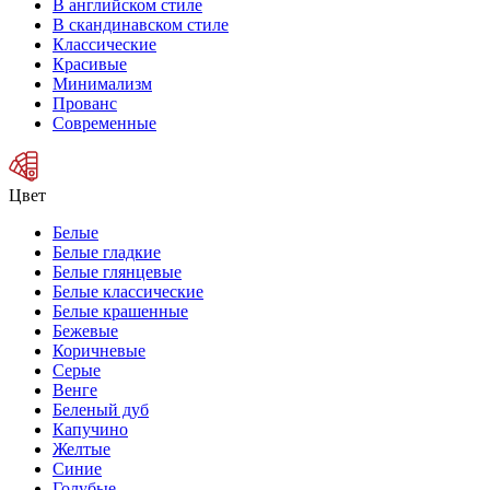
В английском стиле
В скандинавском стиле
Классические
Красивые
Минимализм
Прованс
Современные
Цвет
Белые
Белые гладкие
Белые глянцевые
Белые классические
Белые крашенные
Бежевые
Коричневые
Серые
Венге
Беленый дуб
Капучино
Желтые
Синие
Голубые