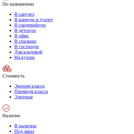
По назначению
В санузел
В ванную и туалет
В гардеробную
В детскую
В офис
В спальню
В гостиную
Для кладовой
На кухню
Стоимость
Эконом класса
Премиум класса
Элитные
Наличие
В наличии
Под заказ