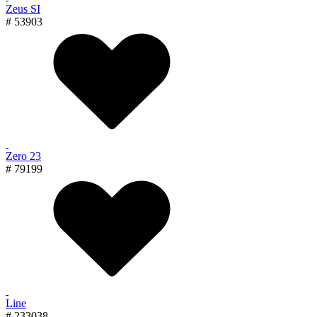
Zeus SI
# 53903
Zero 23
# 79199
Line
# 233038