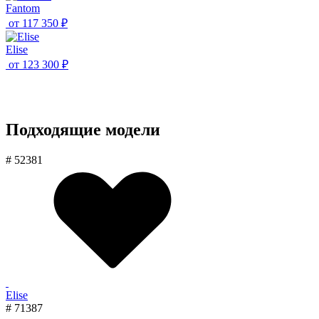
Fantom
от
117 350 ₽
Elise
от
123 300 ₽
Подходящие модели
# 52381
Elise
# 71387