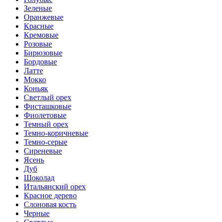
Зеленые
Оранжевые
Красные
Кремовые
Розовые
Бирюзовые
Бордовые
Латте
Мокко
Коньяк
Светлый орех
Фисташковые
Фиолетовые
Темный орех
Темно-коричневые
Темно-серые
Сиреневые
Ясень
Дуб
Шоколад
Итальянский орех
Красное дерево
Слоновая кость
Черные