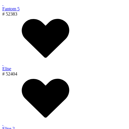
Fantom 5
# 52383
Elise
# 52404
Elise 2