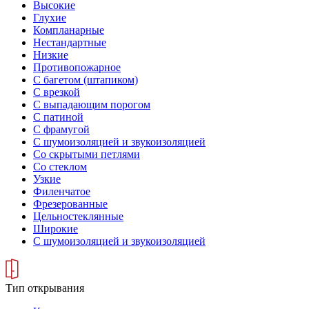
Высокие
Глухие
Компланарные
Нестандартные
Низкие
Противопожарное
С багетом (штапиком)
С врезкой
С выпадающим порогом
С патиной
С фрамугой
С шумоизоляцией и звукоизоляцией
Со скрытыми петлями
Со стеклом
Узкие
Филенчатое
Фрезерованные
Цельностеклянные
Широкие
С шумоизоляцией и звукоизоляцией
Тип открывания