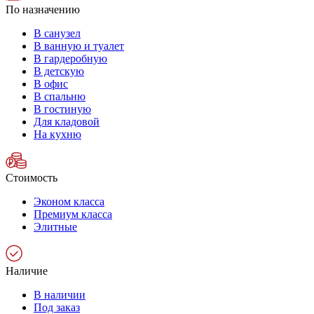
По назначению
В санузел
В ванную и туалет
В гардеробную
В детскую
В офис
В спальню
В гостиную
Для кладовой
На кухню
Стоимость
Эконом класса
Премиум класса
Элитные
Наличие
В наличии
Под заказ