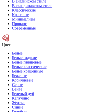
В английском стиле
В скандинавском стиле
Классические
Красивые
Минимализм
Прованс
Современные
Цвет
Белые
Белые гладкие
Белые глянцевые
Белые классические
Белые крашенные
Бежевые
Коричневые
Серые
Венге
Беленый дуб
Капучино
Желтые
Синие
Голубые