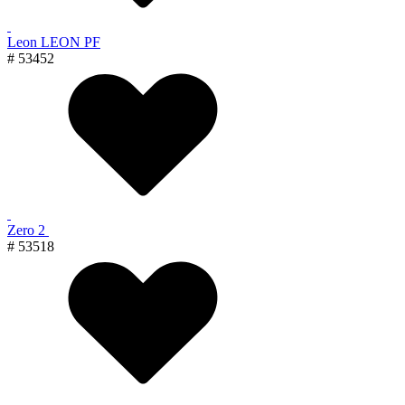
Leon LEON PF
# 53452
Zero 2
# 53518