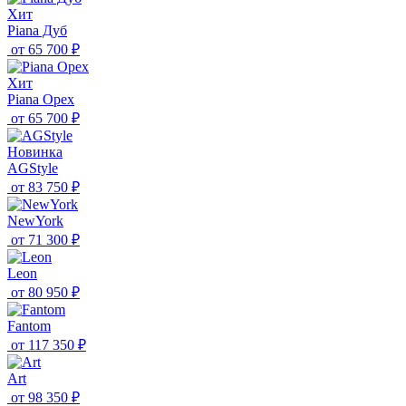
Хит
Piana Дуб
от
65 700 ₽
Хит
Piana Орех
от
65 700 ₽
Новинка
AGStyle
от
83 750 ₽
NewYork
от
71 300 ₽
Leon
от
80 950 ₽
Fantom
от
117 350 ₽
Art
от
98 350 ₽