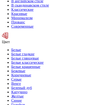
В английском стиле
В скандинавском стиле
Классические
Красивые
Минимализм
Прованс
Современные
Цвет
Белые
Белые гладкие
Белые глянцевые
Белые классические
Белые крашенные
Бежевые
Коричневые
Серые
Венге
Беленый дуб
Капучино
Желтые
Синие
Голубые