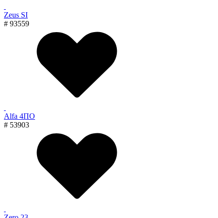
Zeus SI
# 93559
Alfa 4ПО
# 53903
Zero 23