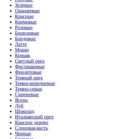
Зеленые
Оранжевые
Красные
Кремовые
Розовые
Бирюзовые
Бордовые
Латте
Мокко
Коньяк
Светлый орех
Фисташковые
Фиолетовые
Темный орех
Темно-коричневые
Темно-серые
Сиреневые
Ясень
Дуб
Шоколад
Итальянский орех
Красное дерево
Слоновая кость
Черные