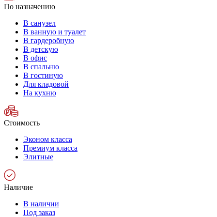
По назначению
В санузел
В ванную и туалет
В гардеробную
В детскую
В офис
В спальню
В гостиную
Для кладовой
На кухню
Стоимость
Эконом класса
Премиум класса
Элитные
Наличие
В наличии
Под заказ