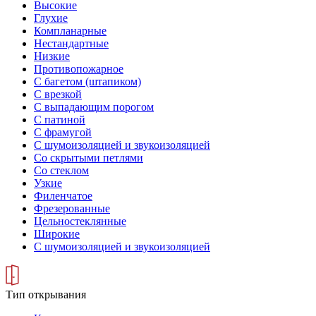
Высокие
Глухие
Компланарные
Нестандартные
Низкие
Противопожарное
С багетом (штапиком)
С врезкой
С выпадающим порогом
С патиной
С фрамугой
С шумоизоляцией и звукоизоляцией
Со скрытыми петлями
Со стеклом
Узкие
Филенчатое
Фрезерованные
Цельностеклянные
Широкие
С шумоизоляцией и звукоизоляцией
Тип открывания