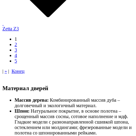
Zetta Z3
1
2
3
4
5
|
»
|
Конец
Материал дверей
Массив дерева:
Комбинированный массив дуба –
долговечный и экологичный материал.
Шпон:
Натуральное покрытие, в основе полотна –
срощенный массив сосны, сотовое наполнение и мдф.
Гладкие модели с разнонаправленной сшивкой шпона,
остеклением или молдингами; фрезерованные модели и
полотна со шпонированными рейками.