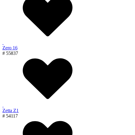
Zero 16
# 55837
Zetta Z1
# 54117