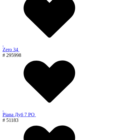
Zero 34
# 295998
Piana Дуб 7 PO
# 51183