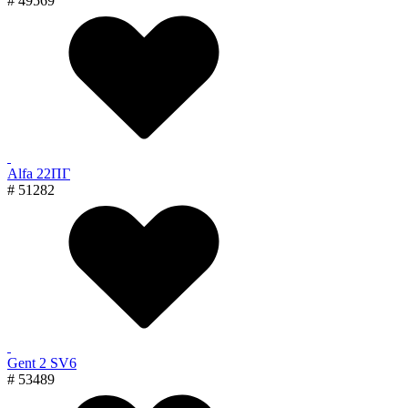
# 49569
Alfa 22ПГ
# 51282
Gent 2 SV6
# 53489