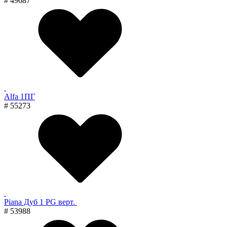
# 49687
Alfa 1ПГ
# 55273
Piana Дуб 1 PG верт.
# 53988