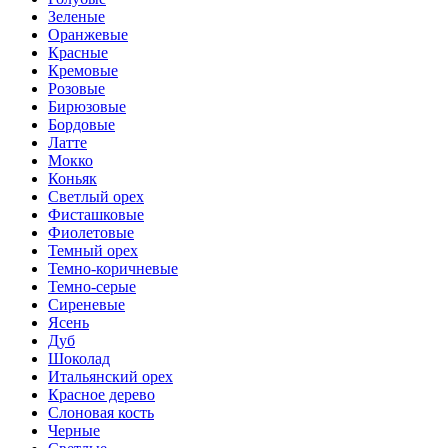
Зеленые
Оранжевые
Красные
Кремовые
Розовые
Бирюзовые
Бордовые
Латте
Мокко
Коньяк
Светлый орех
Фисташковые
Фиолетовые
Темный орех
Темно-коричневые
Темно-серые
Сиреневые
Ясень
Дуб
Шоколад
Итальянский орех
Красное дерево
Слоновая кость
Черные