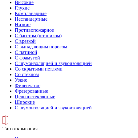
Высокие
Глухие
Компланарные
Нестандартные
Низкие
Противопожарное
С багетом (штапиком)
С врезкой
С выпадающим порогом
С патиной
С фрамугой
С шумоизоляцией и звукоизоляцией
Со скрытыми петлями
Со стеклом
Узкие
Филенчатое
Фрезерованные
Цельностеклянные
Широкие
С шумоизоляцией и звукоизоляцией
Тип открывания