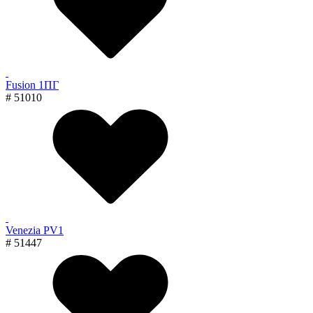
Fusion 1ПГ
# 51010
Venezia PV1
# 51447