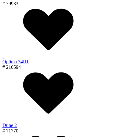
# 79933
Optima 34ПГ
# 210594
Dune 2
# 71770