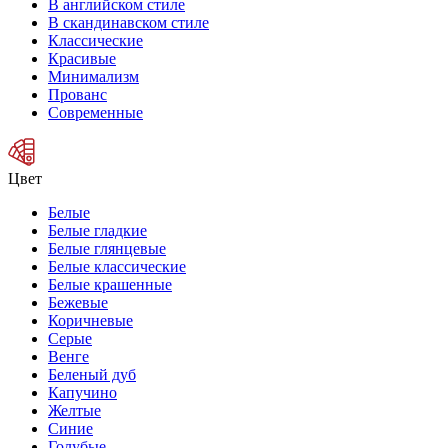
В английском стиле
В скандинавском стиле
Классические
Красивые
Минимализм
Прованс
Современные
Цвет
Белые
Белые гладкие
Белые глянцевые
Белые классические
Белые крашенные
Бежевые
Коричневые
Серые
Венге
Беленый дуб
Капучино
Желтые
Синие
Голубые