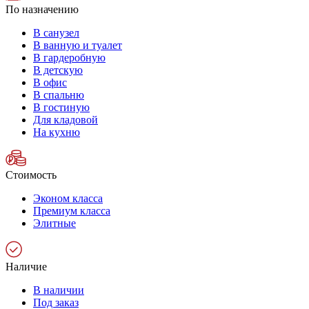
По назначению
В санузел
В ванную и туалет
В гардеробную
В детскую
В офис
В спальню
В гостиную
Для кладовой
На кухню
Стоимость
Эконом класса
Премиум класса
Элитные
Наличие
В наличии
Под заказ