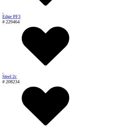
Edge PF3
# 229464
Steel 2с
# 208234