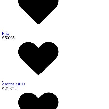
Elise
# 50085
Ancona 33ПО
# 210752