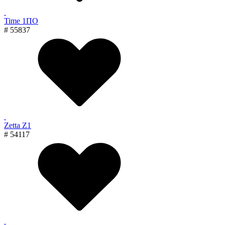
Time 1ПО
# 55837
Zetta Z1
# 54117