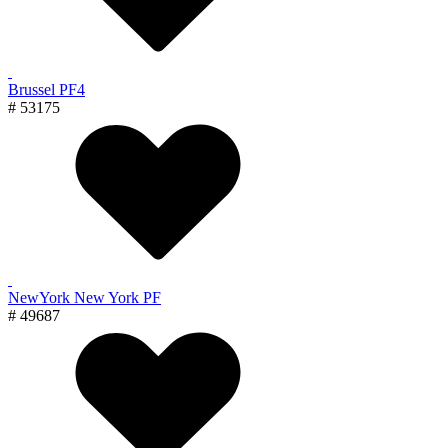
Brussel PF4
# 53175
NewYork New York PF
# 49687